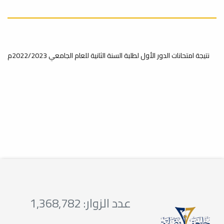
تركيب أجهزة جديدة لمعامل
الكلية
نتيجة امتحانات الدور الأول لطلبة السنة الثانية للعام الجامعي 2022/2023م
أخبار
بالتعاون مع وزارة التعليم العالي، تم إضافة
مجموعة من الأجهزة المعملية
المتطورة...
المعرض التعريفي لكليات جامعة
مصراتة
أخبار
استضاف جناح كلية الصيدلة في المعرض
التعريفي لكليات جامعة مصراتة عددًا كبيرًا
من...
عدد الزوار: 1,368,782