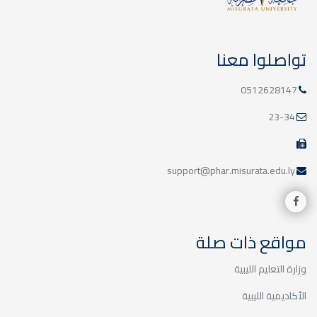
البث في طلبات المراجعة
أخبار
تواصلوا معنا
سيكون الث في طلبات المراجعة الخاصة
بالدور الاول للعام الجامعي 2022-2023م
/ 2023-2024م، بدأ...
0512628147
23-34
النتيجة النهائية لإمتحانات الدور
support@phar.misurata.edu.ly
الأول قبل الطعون - العام
الجامعي 2023 - 2024 م السنة
الدراسية الأولى
أخبار
مواقع ذات صلة
صدور نتائج امتحانات الدور الأول لطلبة كلية
الصيدلة السنة الأولى
وزارة التعليم الليبية
الأكاديمية الليبية
النتيجة النهائية لإمتحانات الدور