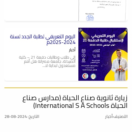
اليوم التعريفي لطلبة الجدد لسنة
2024-2025م
أخبار
إلى طلاب وطالبات دفعة 21 – كلية
الصيدلة، جامعة مصراتة هل أنتم
مستعدون لبداية لا...
زيارة ثانوية صناع الحياة (مدارس صناع
قوائم الطلبة والطالبات المقبولين
في كلية الصيدلة
الحياة International S A Schools)
أخبار
التصنيف:أخبار
التاريخ: 2024-08-28
#إعلان اللجنة المشرفة على المرحلة
التمهيدية الطبية تعلن قوائم الطلبة
والطالبات ...