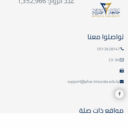
عدد الزوار: 1,352,966
تواصلوا معنا
0512628147
23-34
support@phar.misurata.edu.ly
مواقع ذات صلة
وزارة التعليم الليبية